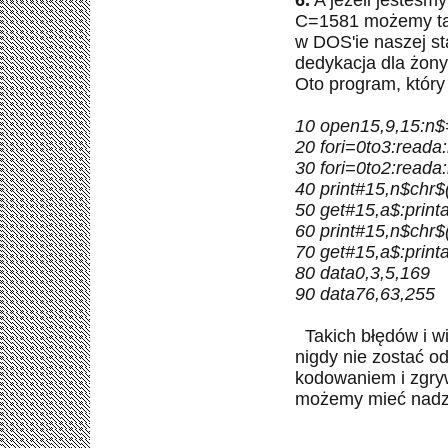
6.
A jeżeli jesteśmy
C=1581 możemy tak
w
DOS'ie
naszej sta
dedykacja dla żony 
Oto program, który
10
open15
,9,15:
n$
20
fori
=
0to3
:
reada
:
30
fori
=
0to2
:
reada
:
40 print#15,
n$chr$
50
get
#15,
a$
:
print
60 print#15,
n$chr$
70
get
#15,
a$
:
print
80
data0
,3,5,169
90
data76
,63,255
Takich błędów i 
nigdy nie zostać od
kodowaniem i zgr
możemy mieć nadzie