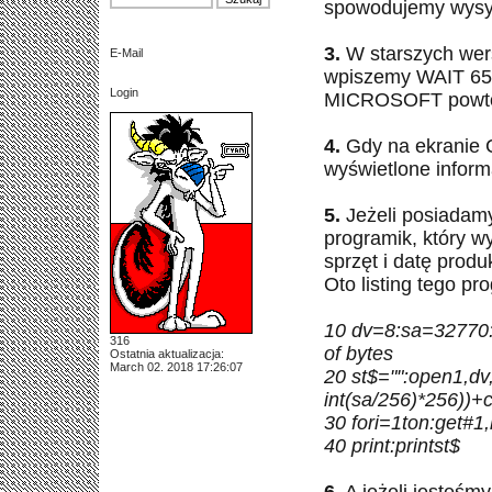
spowodujemy wysyp
3.
W starszych wer
E-Mail
wpiszemy
WAIT
650
Login
MICROSOFT powtór
4.
Gdy na ekranie
wyświetlone inform
5.
Jeżeli posiadam
programik, który w
sprzęt i datę produk
Oto listing tego pr
10
dv
=8:
sa
=32770
316
of
bytes
Ostatnia aktualizacja:
March 02. 2018 17:26:07
20
st$
="":
open1
,
dv
int
(
sa
/256)*256))+
30
fori
=
1ton
:
get
#1,
40 print:
printst$