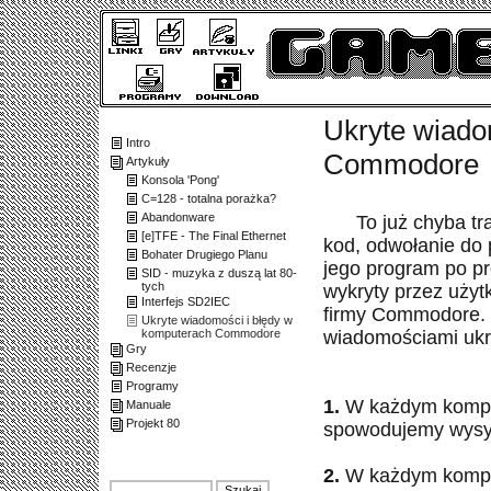
Ukryte wiado
Intro
Commodore
Artykuły
Konsola 'Pong'
C=128 - totalna porażka?
Abandonware
To już chyba t
[e]TFE - The Final Ethernet
kod, odwołanie do 
Bohater Drugiego Planu
jego program po pro
SID - muzyka z duszą lat 80-
tych
wykryty przez użyt
Interfejs SD2IEC
firmy Commodore. 
Ukryte wiadomości i błędy w
komputerach Commodore
wiadomościami ukr
Gry
Recenzje
Programy
1.
W każdym kompu
Manuale
Projekt 80
spowodujemy wysyp
2.
W każdym kompu